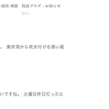
･症状･疾患
院長ブログ・お知らせ
BLOG
。 東京湾から吹き付ける強い風
種検査
間・アクセス
生理痛
更年期障害
セカンドオピニオン
いですね。 火曜日休日だったに