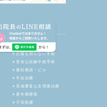
MENU
診療案内
お腹を切らない手術
安全な妊娠中絶手術
避妊相談・ピル
不妊治療
見地豊富な生理痛治療
更年期障害
子宮筋腫