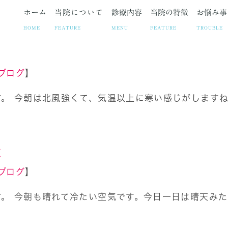
ホーム
当院について
診療内容
当院の特徴
お悩み事
HOME
FEATURE
MENU
FEATURE
TROUBLE
ブログ
】
。 今朝は北風強くて、気温以上に寒い感じがしますね
ト
お悩み事
妊娠中絶
院長紹介
疾患
院長ブログ
避妊相談・ピル
当院の取り組み
お悩みや症状に合わせた各
お知らせ
不妊治療
診療時
子宮筋腫
子宮内膜症
腹腔鏡手術の
積
ブログ
】
。 今朝も晴れて冷たい空気です。今日一日は晴天みた