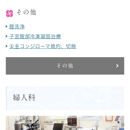
その他
腟洗浄
子宮腟部冷凍凝固治療
尖圭コンジローマ焼灼、切除
その他
婦人科