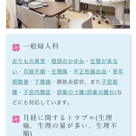
一般婦人科
おりもの異常
・
陰部のかゆみ
・
生理が来な
い
・
月経不順
・
生理痛
・
不正性器出血
・
更年
期障害
・
下腹痛
・膀胱炎症状、また
子宮筋
腫
・
子宮内膜症
・
卵巣のう腫(卵巣の腫れ)
な
どにも対応しています。
月経に関するトラブル(生理
痛、生理の量が多い、生理不
順)