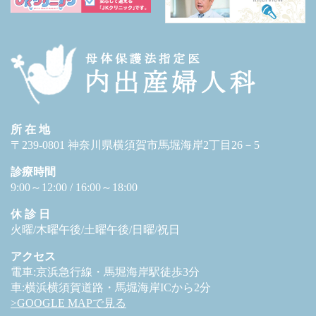
所 在 地
〒239-0801 神奈川県横須賀市馬堀海岸2丁目26－5
診療時間
9:00～12:00 / 16:00～18:00
休 診 日
火曜/木曜午後/土曜午後/日曜/祝日
アクセス
電車:京浜急行線・馬堀海岸駅徒歩3分
車:横浜横須賀道路・馬堀海岸ICから2分
>GOOGLE MAPで見る