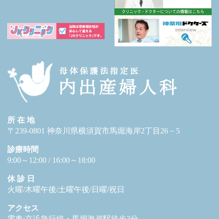
所 在 地
〒239-0801 神奈川県横須賀市馬堀海岸2丁目26－5
診療時間
9:00～12:00 / 16:00～18:00
休 診 日
火曜/木曜午後/土曜午後/日曜/祝日
アクセス
電車:京浜急行線・馬堀海岸駅徒歩3分