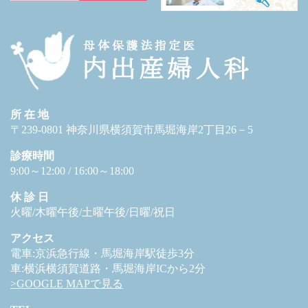
所 在 地
〒239-0801 神奈川県横須賀市馬堀海岸2丁目26－5
診療時間
9:00～12:00 / 16:00～18:00
休 診 日
火曜/木曜午後/土曜午後/日曜/祝日
アクセス
電車:京浜急行線・馬堀海岸駅徒歩3分
車:横浜横須賀道路・馬堀海岸ICから2分
>GOOGLE MAPで見る