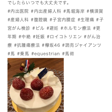
でしたらいつでも大丈夫です。
#内出医院
#内出産婦人科
#馬堀海岸
#横須賀
#産婦人科
#腹腔鏡
#子宮内膜症
#生理痛
#子
宮がん検診
#ピル
#避妊
#ホルモン療法
#更
年期
#中絶
#妊娠
#ロイコトリエン
#がん治
療
#抗腫瘍療法
#欅坂46
#読売ジャイアンツ
#馬
#乗馬
#equestrian
#馬術