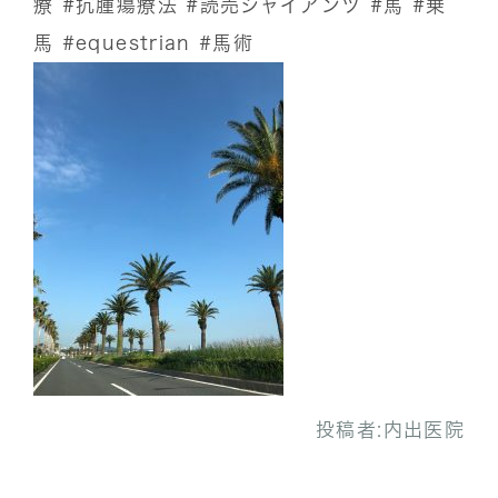
療
#抗腫瘍療法
#読売ジャイアンツ
#馬
#乗
馬
#equestrian
#馬術
投稿者:
内出医院