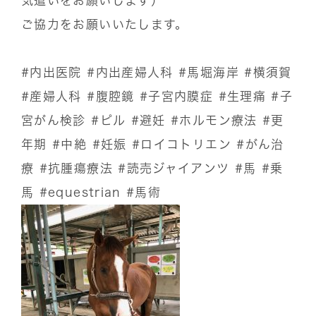
気遣いをお願いします）
ご協力をお願いいたします。
#内出医院
#内出産婦人科
#馬堀海岸
#横須賀
#産婦人科
#腹腔鏡
#子宮内膜症
#生理痛
#子
宮がん検診
#ピル
#避妊
#ホルモン療法
#更
年期
#中絶
#妊娠
#ロイコトリエン
#がん治
療
#抗腫瘍療法
#読売ジャイアンツ
#馬
#乗
馬
#equestrian
#馬術