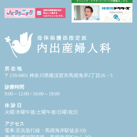
所 在 地
〒239-0801 神奈川県横須賀市馬堀海岸2丁目26－5
診療時間
9:00～12:00 / 16:00～18:00
休 診 日
火曜/木曜午後/土曜午後/日曜/祝日
アクセス
電車:京浜急行線・馬堀海岸駅徒歩3分