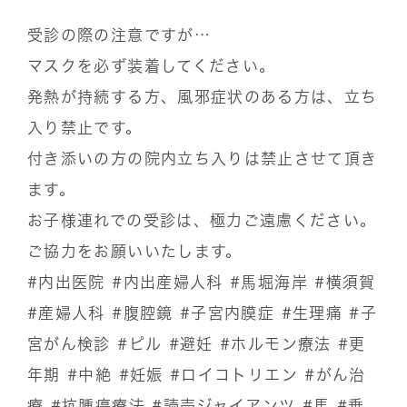
受診の際の注意ですが…
マスクを必ず装着してください。
発熱が持続する方、風邪症状のある方は、立ち
入り禁止です。
付き添いの方の院内立ち入りは禁止させて頂き
ます。
お子様連れでの受診は、極力ご遠慮ください。
ご協力をお願いいたします。
#内出医院
#内出産婦人科
#馬堀海岸
#横須賀
#産婦人科
#腹腔鏡
#子宮内膜症
#生理痛
#子
宮がん検診
#ピル
#避妊
#ホルモン療法
#更
年期
#中絶
#妊娠
#ロイコトリエン
#がん治
療
#抗腫瘍療法
#読売ジャイアンツ
#馬
#乗