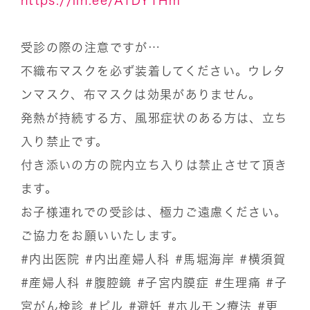
https://lin.ee/ATDYTHm
受診の際の注意ですが…
不織布マスクを必ず装着してください。ウレタ
ンマスク、布マスクは効果がありません。
発熱が持続する方、風邪症状のある方は、立ち
入り禁止です。
付き添いの方の院内立ち入りは禁止させて頂き
ます。
お子様連れでの受診は、極力ご遠慮ください。
ご協力をお願いいたします。
#内出医院
#内出産婦人科
#馬堀海岸
#横須賀
#産婦人科
#腹腔鏡
#子宮内膜症
#生理痛
#子
宮がん検診
#ピル
#避妊
#ホルモン療法
#更