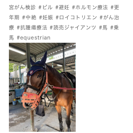
宮がん検診
#ピル
#避妊
#ホルモン療法
#更
年期
#中絶
#妊娠
#ロイコトリエン
#がん治
療
#抗腫瘍療法
#読売ジャイアンツ
#馬
#乗
馬
#equestrian