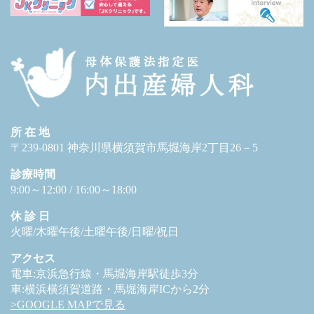
所 在 地
〒239-0801 神奈川県横須賀市馬堀海岸2丁目26－5
診療時間
9:00～12:00 / 16:00～18:00
休 診 日
火曜/木曜午後/土曜午後/日曜/祝日
アクセス
電車:京浜急行線・馬堀海岸駅徒歩3分
車:横浜横須賀道路・馬堀海岸ICから2分
>GOOGLE MAPで見る