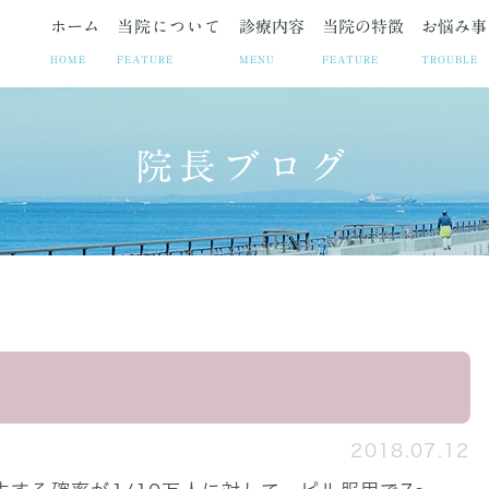
ホーム
当院について
診療内容
当院の特徴
お悩み事
HOME
FEATURE
MENU
FEATURE
TROUBLE
院長ブログ
ト
お悩み事
妊娠中絶
院長紹介
疾患
院長ブログ
避妊相談・ピル
当院の取り組み
お悩みや症状に合わせた各
お知らせ
不妊治療
診療時
子宮筋腫
子宮内膜症
腹腔鏡手術の
2018.07.12