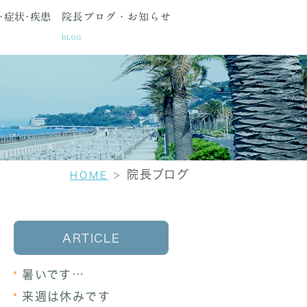
･症状･疾患
院長ブログ・お知らせ
BLOG
種検査
間・アクセス
生理痛
更年期障害
セカンドオピニオン
院長ブログ
HOME
ARTICLE
暑いです…
来週は休みです