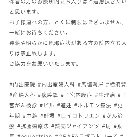
伴者の方の診療所内立ち入りはご遠慮頂きたい
と思います。
お子様連れの方、とくに制限はございません。
一緒にお待ちください。
発熱や明らかに風邪症状がある方の院内立ち入
りは禁止致します。
ご協力をお願いいたします。
#内出医院
#内出産婦人科
#馬堀海岸
#横須賀
#産婦人科
#腹腔鏡
#子宮内膜症
#生理痛
#子
宮がん検診
#ピル
#避妊
#ホルモン療法
#更
年期
#中絶
#妊娠
#ロイコトリエン
#がん治
療
#抗腫瘍療法
#読売ジャイアンツ
#馬
#乗
馬
#equestrian
#GRAFAラボラトリーズ
#