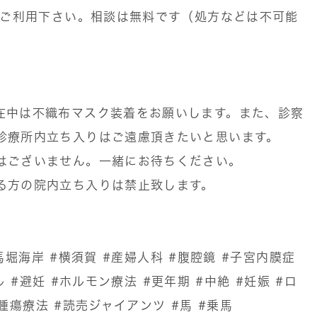
ぞご利用下さい。相談は無料です（処方などは不可能
在中は不織布マスク装着をお願いします。また、診察
診療所内立ち入りはご遠慮頂きたいと思います。
はございません。一緒にお待ちください。
る方の院内立ち入りは禁止致します。
馬堀海岸
#横須賀
#産婦人科
#腹腔鏡
#子宮内膜症
ル
#避妊
#ホルモン療法
#更年期
#中絶
#妊娠
#ロ
腫瘍療法
#読売ジャイアンツ
#馬
#乗馬