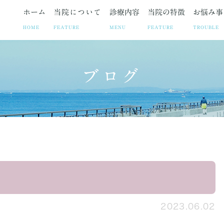
ホーム
当院について
診療内容
当院の特徴
お悩み事
HOME
FEATURE
MENU
FEATURE
TROUBLE
ブログ
ト
お悩み事
妊娠中絶
院長紹介
疾患
院長ブログ
避妊相談・ピル
当院の取り組み
お悩みや症状に合わせた各
お知らせ
不妊治療
診療時
子宮筋腫
子宮内膜症
腹腔鏡手術の
2023.06.02