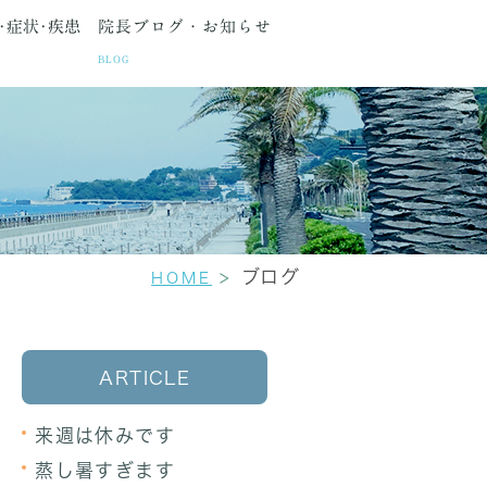
･症状･疾患
院長ブログ・お知らせ
BLOG
種検査
間・アクセス
生理痛
更年期障害
セカンドオピニオン
ブログ
HOME
ARTICLE
来週は休みです
蒸し暑すぎます