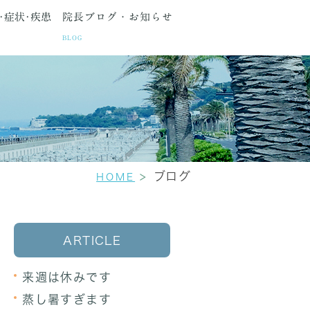
･症状･疾患
院長ブログ・お知らせ
BLOG
種検査
間・アクセス
生理痛
更年期障害
セカンドオピニオン
ブログ
HOME
ARTICLE
来週は休みです
蒸し暑すぎます