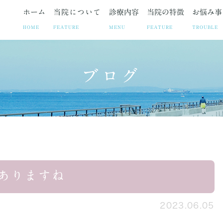
ホーム
当院について
診療内容
当院の特徴
お悩み事
HOME
FEATURE
MENU
FEATURE
TROUBLE
ブログ
ト
お悩み事
妊娠中絶
院長紹介
疾患
院長ブログ
避妊相談・ピル
当院の取り組み
お悩みや症状に合わせた各
お知らせ
不妊治療
診療時
子宮筋腫
子宮内膜症
腹腔鏡手術の
ありますね
2023.06.05