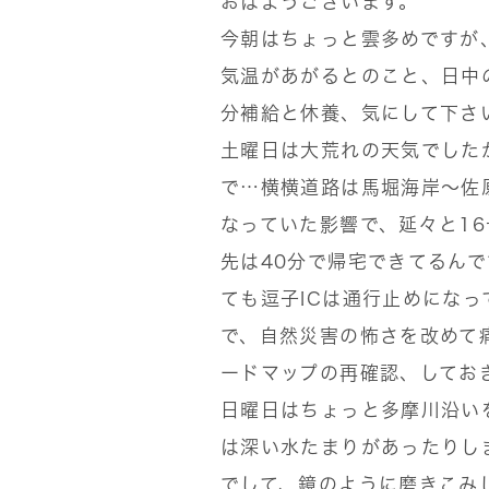
おはようございます。
今朝はちょっと雲多めですが
気温があがるとのこと、日中
分補給と休養、気にして下さ
土曜日は大荒れの天気でした
で…横横道路は馬堀海岸〜佐
なっていた影響で、延々と1
先は40分で帰宅できてるん
ても逗子ICは通行止めにな
で、自然災害の怖さを改めて
ードマップの再確認、してお
日曜日はちょっと多摩川沿い
は深い水たまりがあったりし
でして、鏡のように磨きこみ