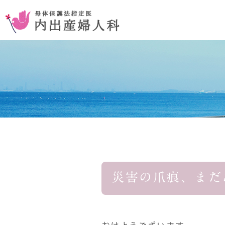
お腹を切らない手術
コンセプ
おりものの異常
災害の爪痕、まだ