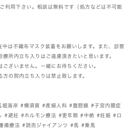
ぞご利用下さい。相談は無料です（処方などは不可能
在中は不織布マスク装着をお願いします。また、診察
診療所内立ち入りはご遠慮頂きたいと思います。
はございません。一緒にお待ちください。
る方の院内立ち入りは禁止致します。
馬堀海岸
#横須賀
#産婦人科
#腹腔鏡
#子宮内膜症
ル
#避妊
#ホルモン療法
#更年期
#中絶
#妊娠
#ロ
腫瘍療法
#読売ジャイアンツ
#馬
#乗馬