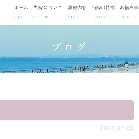
ホーム
当院について
診療内容
当院の特徴
お悩み事
HOME
FEATURE
MENU
FEATURE
TROUBLE
ブログ
ト
お悩み事
妊娠中絶
院長紹介
疾患
院長ブログ
避妊相談・ピル
当院の取り組み
お悩みや症状に合わせた各
お知らせ
不妊治療
診療時
子宮筋腫
子宮内膜症
腹腔鏡手術の
2023.07.03