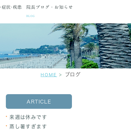
･症状･疾患
院長ブログ・お知らせ
BLOG
種検査
間・アクセス
生理痛
更年期障害
セカンドオピニオン
ブログ
HOME
ARTICLE
来週は休みです
蒸し暑すぎます