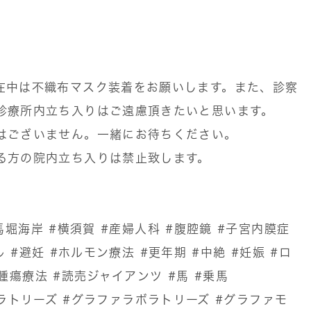
在中は不織布マスク装着をお願いします。また、診察
診療所内立ち入りはご遠慮頂きたいと思います。
はございません。一緒にお待ちください。
る方の院内立ち入りは禁止致します。
馬堀海岸
#横須賀
#産婦人科
#腹腔鏡
#子宮内膜症
ル
#避妊
#ホルモン療法
#更年期
#中絶
#妊娠
#ロ
腫瘍療法
#読売ジャイアンツ
#馬
#乗馬
ボラトリーズ
#グラファラボラトリーズ
#グラファモ