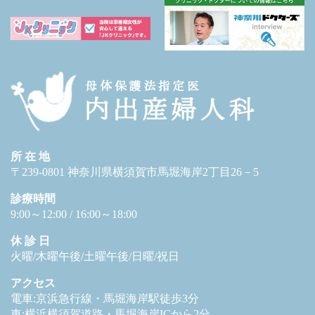
所 在 地
〒239-0801 神奈川県横須賀市馬堀海岸2丁目26－5
診療時間
9:00～12:00 / 16:00～18:00
休 診 日
火曜/木曜午後/土曜午後/日曜/祝日
アクセス
電車:京浜急行線・馬堀海岸駅徒歩3分
車:横浜横須賀道路・馬堀海岸ICから2分