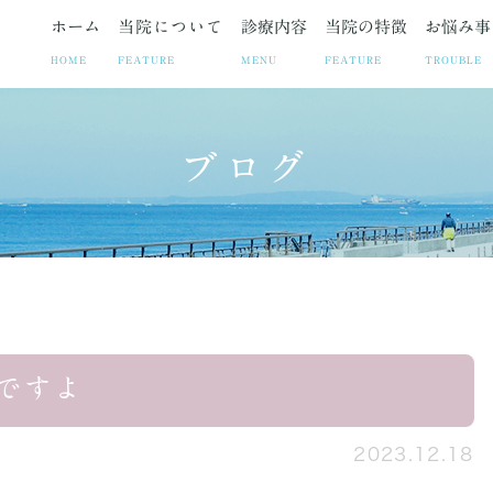
ホーム
当院について
診療内容
当院の特徴
お悩み事
HOME
FEATURE
MENU
FEATURE
TROUBLE
ブログ
ト
お悩み事
妊娠中絶
院長紹介
疾患
院長ブログ
避妊相談・ピル
当院の取り組み
お悩みや症状に合わせた各
お知らせ
不妊治療
診療時
子宮筋腫
子宮内膜症
腹腔鏡手術の
ですよ
2023.12.18