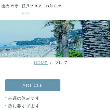
･症状･疾患
院長ブログ・お知らせ
BLOG
種検査
間・アクセス
生理痛
更年期障害
セカンドオピニオン
ブログ
HOME
ARTICLE
来週は休みです
蒸し暑すぎます