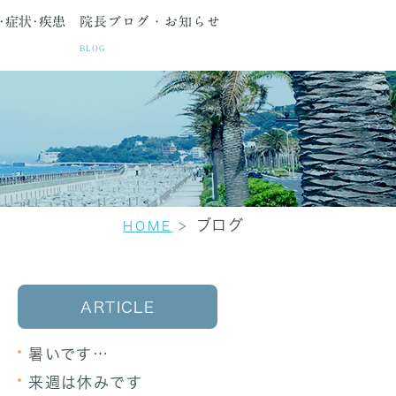
･症状･疾患
院長ブログ・お知らせ
BLOG
種検査
間・アクセス
生理痛
更年期障害
セカンドオピニオン
ブログ
HOME
ARTICLE
暑いです…
来週は休みです