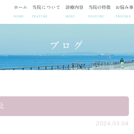
ホーム
当院について
診療内容
当院の特徴
お悩み事
HOME
FEATURE
MENU
FEATURE
TROUBLE
ブログ
ト
お悩み事
妊娠中絶
院長紹介
疾患
院長ブログ
避妊相談・ピル
当院の取り組み
お悩みや症状に合わせた各
お知らせ
不妊治療
診療時
子宮筋腫
子宮内膜症
腹腔鏡手術の
と
2024.03.04