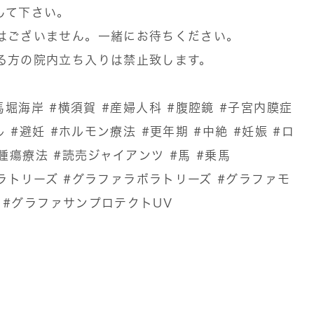
して下さい。
はございません。一緒にお待ちください。
る方の院内立ち入りは禁止致します。
馬堀海岸
#横須賀
#産婦人科
#腹腔鏡
#子宮内膜症
ル
#避妊
#ホルモン療法
#更年期
#中絶
#妊娠
#ロ
腫瘍療法
#読売ジャイアンツ
#馬
#乗馬
ボラトリーズ
#グラファラボラトリーズ
#グラファモ
#グラファサンプロテクトUV