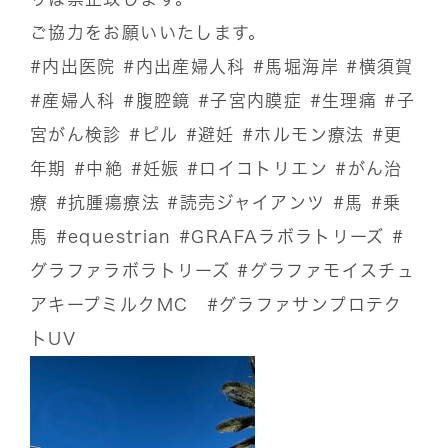
ご協力をお願いいたします。
#内出医院
#内出産婦人科
#馬堀海岸
#横須賀
#産婦人科
#腹腔鏡
#子宮内膜症
#生理痛
#子
宮がん検診
#ピル
#避妊
#ホルモン療法
#更
年期
#中絶
#妊娠
#ロイコトリエン
#がん治
療
#抗腫瘍療法
#読売ジャイアンツ
#馬
#乗
馬
#equestrian
#GRAFAラボラトリーズ
#
グラファラボラトリーズ
#グラファモイスチュ
アキープミルクMC
#グラファサンプロテク
トUV