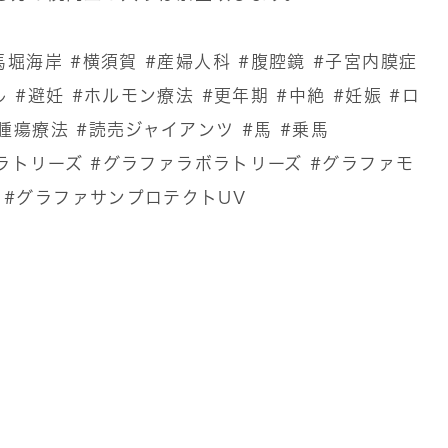
馬堀海岸
#横須賀
#産婦人科
#腹腔鏡
#子宮内膜症
ル
#避妊
#ホルモン療法
#更年期
#中絶
#妊娠
#ロ
腫瘍療法
#読売ジャイアンツ
#馬
#乗馬
ボラトリーズ
#グラファラボラトリーズ
#グラファモ
#グラファサンプロテクトUV