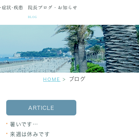
･症状･疾患
院長ブログ・お知らせ
BLOG
種検査
間・アクセス
生理痛
更年期障害
セカンドオピニオン
ブログ
HOME
ARTICLE
暑いです…
来週は休みです