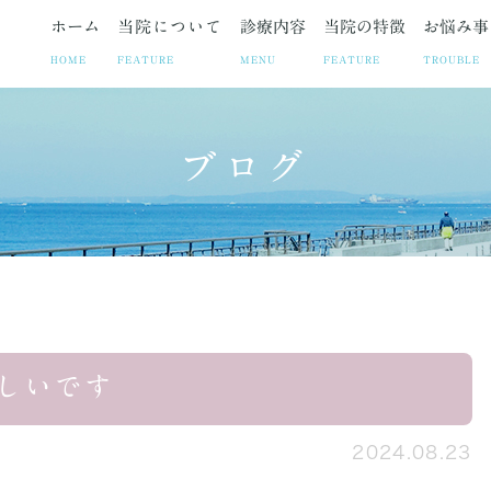
ホーム
当院について
診療内容
当院の特徴
お悩み事
HOME
FEATURE
MENU
FEATURE
TROUBLE
ブログ
ト
お悩み事
妊娠中絶
院長紹介
疾患
院長ブログ
避妊相談・ピル
当院の取り組み
お悩みや症状に合わせた各
お知らせ
不妊治療
診療時
子宮筋腫
子宮内膜症
腹腔鏡手術の
しいです
2024.08.23