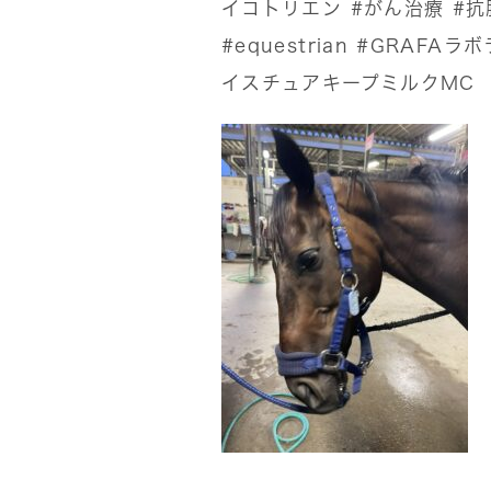
イコトリエン
#がん治療
#抗
#equestrian
#GRAFAラ
イスチュアキープミルクMC