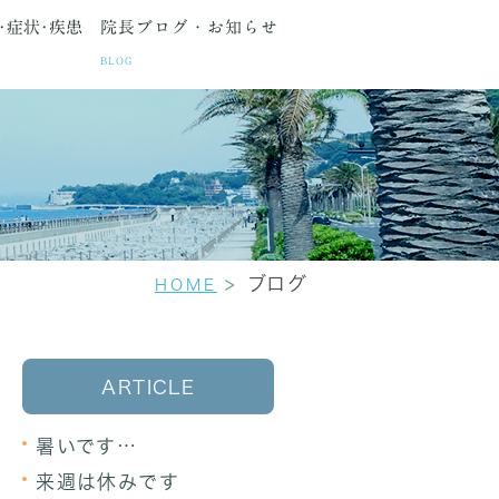
･症状･疾患
院長ブログ・お知らせ
BLOG
種検査
間・アクセス
生理痛
更年期障害
セカンドオピニオン
ブログ
HOME
ARTICLE
暑いです…
来週は休みです