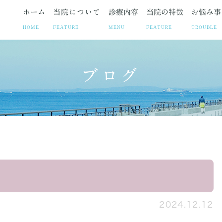
ホーム
当院について
診療内容
当院の特徴
お悩み事
HOME
FEATURE
MENU
FEATURE
TROUBLE
ブログ
ト
お悩み事
妊娠中絶
院長紹介
疾患
院長ブログ
避妊相談・ピル
当院の取り組み
お悩みや症状に合わせた各
お知らせ
不妊治療
診療時
子宮筋腫
子宮内膜症
腹腔鏡手術の
2024.12.12