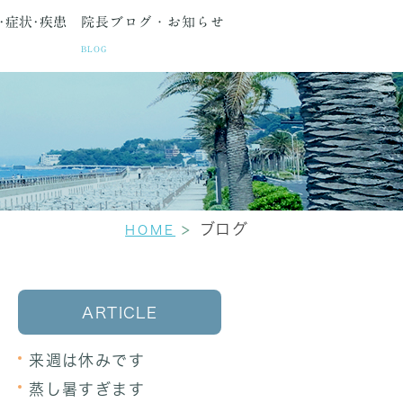
･症状･疾患
院長ブログ・お知らせ
BLOG
種検査
間・アクセス
生理痛
更年期障害
セカンドオピニオン
ブログ
HOME
ARTICLE
来週は休みです
蒸し暑すぎます