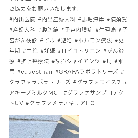
ご協力をお願いいたします。
#内出医院
#内出産婦人科
#馬堀海岸
#横須賀
#産婦人科
#腹腔鏡
#子宮内膜症
#生理痛
#子
宮がん検診
#ピル
#避妊
#ホルモン療法
#更
年期
#中絶
#妊娠
#ロイコトリエン
#がん治
療
#抗腫瘍療法
#読売ジャイアンツ
#馬
#乗
馬
#equestrian
#GRAFAラボラトリーズ
#
グラファラボラトリーズ
#グラファモイスチュ
アキープミルクMC
#グラファサンプロテク
トUV
#グラファメラノキュアHQ