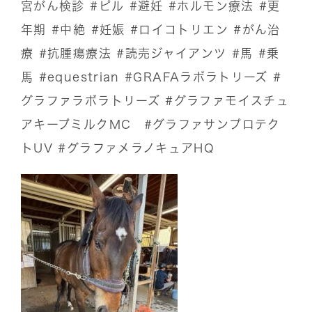
宮がん検診
#ピル
#避妊
#ホルモン療法
#更
年期
#中絶
#妊娠
#ロイコトリエン
#がん治
療
#抗腫瘍療法
#読売ジャイアンツ
#馬
#乗
馬
#equestrian
#GRAFAラボラトリーズ
#
グラファラボラトリーズ
#グラファモイスチュ
アキープミルクMC
#グラファサンプロテク
トUV
#グラファメラノキュアHQ