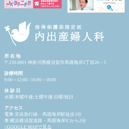
所 在 地
〒239-0801 神奈川県横須賀市馬堀海岸2丁目26－5
診療時間
9:00～12:00 / 16:00～18:00
休 診 日
火曜/木曜午後/土曜午後/日曜/祝日
アクセス
電車:京浜急行線・馬堀海岸駅徒歩3分
車:横浜横須賀道路・馬堀海岸ICから2分
>GOOGLE MAPで見る