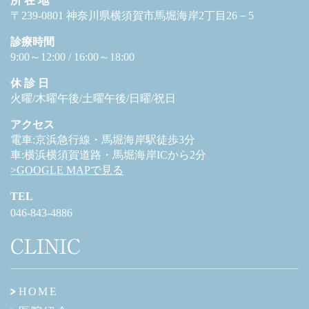
所 在 地
〒239-0801 神奈川県横須賀市馬堀海岸2丁目26－5
診療時間
9:00～12:00 / 16:00～18:00
休 診 日
火曜/木曜午後/土曜午後/日曜/祝日
アクセス
電車:京浜急行線・馬堀海岸駅徒歩3分
車:横浜横須賀道路・馬堀海岸ICから2分
>GOOGLE MAPで見る
TEL
046-843-4886
CLINIC
HOME