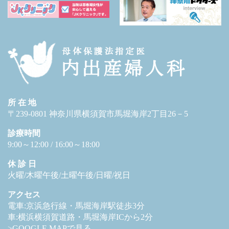
所 在 地
〒239-0801 神奈川県横須賀市馬堀海岸2丁目26－5
診療時間
9:00～12:00 / 16:00～18:00
休 診 日
火曜/木曜午後/土曜午後/日曜/祝日
アクセス
電車:京浜急行線・馬堀海岸駅徒歩3分
車:横浜横須賀道路・馬堀海岸ICから2分
>GOOGLE MAPで見る