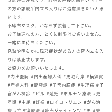
受診時の注意です。診察に直接関係無い同伴者
の方の診療所内立ち入りはご遠慮頂きたいと思
います。
不織布マスク、かならず装着して下さい。
お子様連れの方、とくに制限はございません。
一緒にお待ちください。
発熱や明らかに風邪症状がある方の院内立ち入
りは禁止致します。
ご協力をお願いいたします。
#内出医院
#内出産婦人科
#馬堀海岸
#横須賀
#産婦人科
#腹腔鏡
#子宮内膜症
#生理痛
#子
宮がん検診
#ピル
#避妊
#ホルモン療法
#更
年期
#中絶
#妊娠
#ロイコトリエン
#がん治
療
#抗腫瘍療法
#読売ジャイアンツ
#馬
#乗