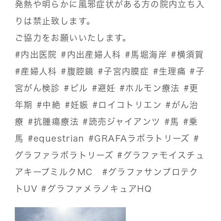
発熱や明らかに風邪症状がある方の院内立ち入
りは禁止致します。
ご協力をお願いいたします。
#内出医院
#内出産婦人科
#馬堀海岸
#横須賀
#産婦人科
#腹腔鏡
#子宮内膜症
#生理痛
#子
宮がん検診
#ピル
#避妊
#ホルモン療法
#更
年期
#中絶
#妊娠
#ロイコトリエン
#がん治
療
#抗腫瘍療法
#読売ジャイアンツ
#馬
#乗
馬
#equestrian
#GRAFAラボラトリーズ
#
グラファラボラトリーズ
#グラファモイスチュ
アキープミルクMC
#グラファサンプロテク
トUV
#グラファメラノキュアHQ