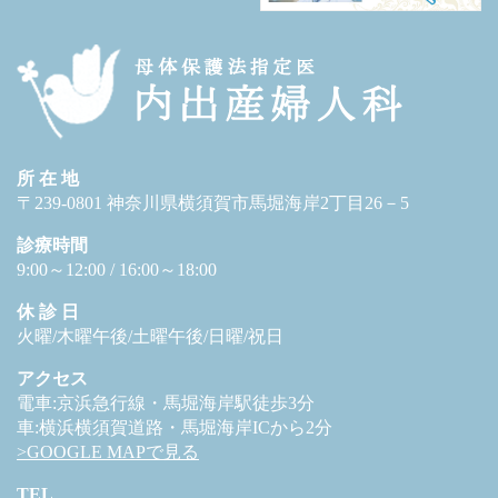
所 在 地
〒239-0801 神奈川県横須賀市馬堀海岸2丁目26－5
診療時間
9:00～12:00 / 16:00～18:00
休 診 日
火曜/木曜午後/土曜午後/日曜/祝日
アクセス
電車:京浜急行線・馬堀海岸駅徒歩3分
車:横浜横須賀道路・馬堀海岸ICから2分
>GOOGLE MAPで見る
TEL