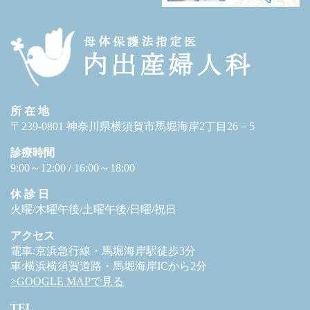
所 在 地
〒239-0801 神奈川県横須賀市馬堀海岸2丁目26－5
診療時間
9:00～12:00 / 16:00～18:00
休 診 日
火曜/木曜午後/土曜午後/日曜/祝日
アクセス
電車:京浜急行線・馬堀海岸駅徒歩3分
車:横浜横須賀道路・馬堀海岸ICから2分
>GOOGLE MAPで見る
TEL