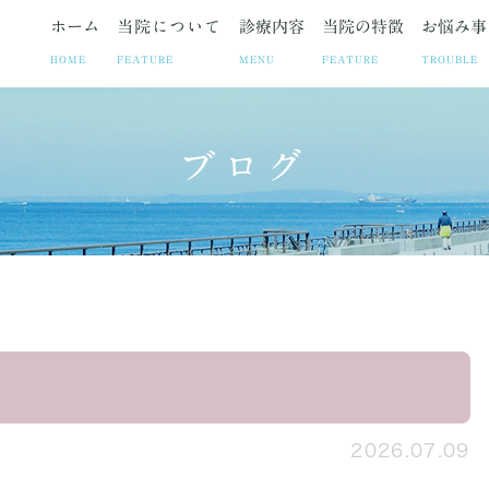
ホーム
当院について
診療内容
当院の特徴
お悩み事
HOME
FEATURE
MENU
FEATURE
TROUBLE
ブログ
ト
お悩み事
妊娠中絶
院長紹介
疾患
院長ブログ
避妊相談・ピル
当院の取り組み
お悩みや症状に合わせた各
お知らせ
不妊治療
診療時
子宮筋腫
子宮内膜症
腹腔鏡手術の
2026.07.09