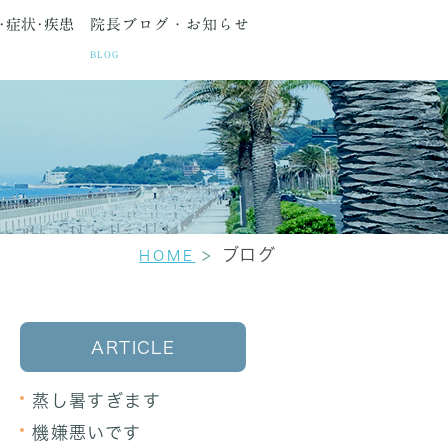
･症状･疾患
院長ブログ・お知らせ
BLOG
種検査
間・アクセス
生理痛
更年期障害
セカンドオピニオン
ブログ
HOME
ARTICLE
蒸し暑すぎます
機嫌悪いです