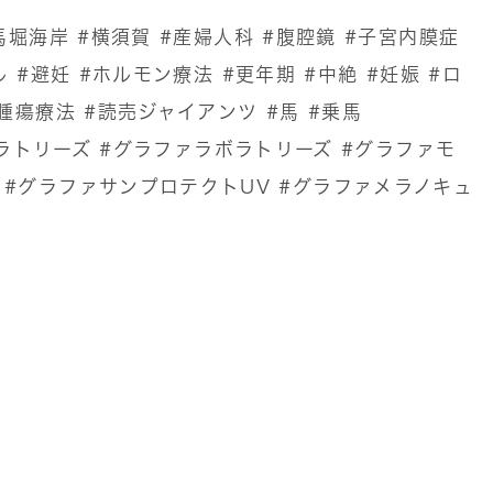
馬堀海岸
#横須賀
#産婦人科
#腹腔鏡
#子宮内膜症
ル
#避妊
#ホルモン療法
#更年期
#中絶
#妊娠
#ロ
腫瘍療法
#読売ジャイアンツ
#馬
#乗馬
ボラトリーズ
#グラファラボラトリーズ
#グラファモ
#グラファサンプロテクトUV
#グラファメラノキュ