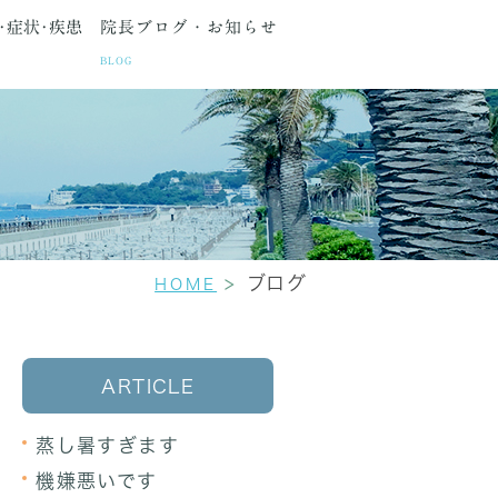
･症状･疾患
院長ブログ・お知らせ
BLOG
種検査
間・アクセス
生理痛
更年期障害
セカンドオピニオン
ブログ
HOME
ARTICLE
蒸し暑すぎます
機嫌悪いです