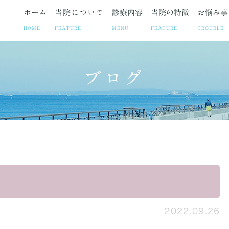
ホーム
当院について
診療内容
当院の特徴
お悩み事
HOME
FEATURE
MENU
FEATURE
TROUBLE
ブログ
ト
お悩み事
妊娠中絶
院長紹介
疾患
院長ブログ
避妊相談・ピル
当院の取り組み
お悩みや症状に合わせた各
お知らせ
不妊治療
診療時
子宮筋腫
子宮内膜症
腹腔鏡手術の
2022.09.26