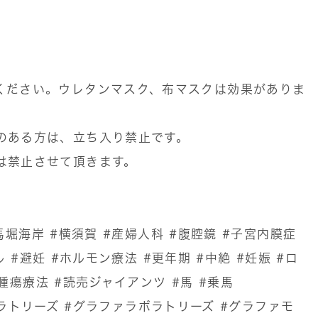
ください。ウレタンマスク、布マスクは効果がありま
のある方は、立ち入り禁止です。
は禁止させて頂きます。
馬堀海岸
#横須賀
#産婦人科
#腹腔鏡
#子宮内膜症
ル
#避妊
#ホルモン療法
#更年期
#中絶
#妊娠
#ロ
腫瘍療法
#読売ジャイアンツ
#馬
#乗馬
ボラトリーズ
#グラファラボラトリーズ
#グラファモ