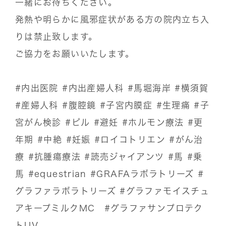
一緒にお待ちください。
発熱や明らかに風邪症状がある方の院内立ち入
りは禁止致します。
ご協力をお願いいたします。
#内出医院
#内出産婦人科
#馬堀海岸
#横須賀
#産婦人科
#腹腔鏡
#子宮内膜症
#生理痛
#子
宮がん検診
#ピル
#避妊
#ホルモン療法
#更
年期
#中絶
#妊娠
#ロイコトリエン
#がん治
療
#抗腫瘍療法
#読売ジャイアンツ
#馬
#乗
馬
#equestrian
#GRAFAラボラトリーズ
#
グラファラボラトリーズ
#グラファモイスチュ
アキープミルクMC
#グラファサンプロテク
トUV