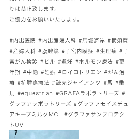
りは禁止致します。
ご協力をお願いいたします。
#内出医院
#内出産婦人科
#馬堀海岸
#横須賀
#産婦人科
#腹腔鏡
#子宮内膜症
#生理痛
#子
宮がん検診
#ピル
#避妊
#ホルモン療法
#更
年期
#中絶
#妊娠
#ロイコトリエン
#がん治
療
#抗腫瘍療法
#読売ジャイアンツ
#馬
#乗
馬
#equestrian
#GRAFAラボラトリーズ
#
グラファラボラトリーズ
#グラファモイスチュ
アキープミルクMC
#グラファサンプロテク
トUV